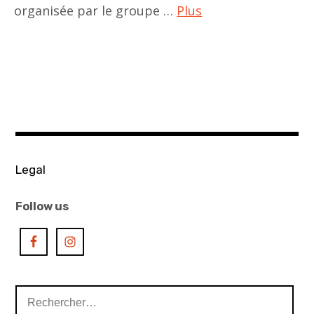
organisée par le groupe …
Plus
ACA
project
,
art
contemporain
,
art
Legal
history
,
Follow us
asian
art
,
asian
Rechercher :
contemporary