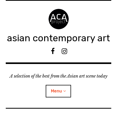
Accéder
au
contenu
principal
asian contemporary art
F
I
B
n
s
t
A selection of the best from the Asian art scene today
a
g
r
Menu
a
m
ouvrir
KEEP AN EYE ON
le