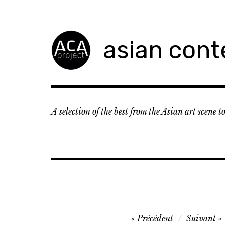
Accéder
au
contenu
asian cont
principal
A selection of the best from the Asian art scene 
Navigation
Précédent
Suivant