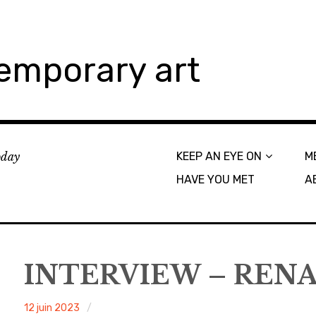
emporary art
today
KEEP AN EYE ON
M
HAVE YOU MET
A
INTERVIEW – REN
ACA
12 juin 2023
Non