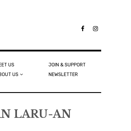
F
I
B
n
s
t
a
g
r
EET US
JOIN & SUPPORT
a
BOUT US
NEWSLETTER
m
AN LARU-AN