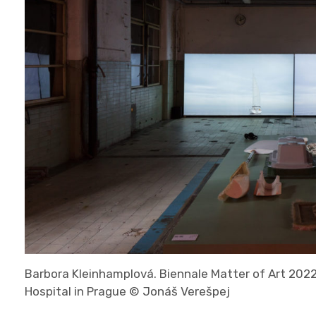
Barbora Kleinhamplová. Biennale Matter of Art 2022,
Hospital in Prague © Jonáš Verešpej