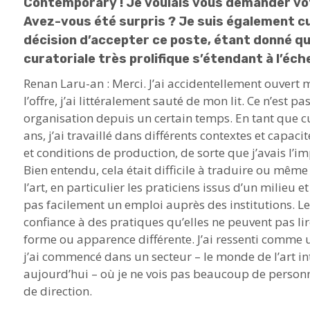
Contemporary ! Je voulais vous demander vot
Avez-vous été surpris ? Je suis également cu
décision d’accepter ce poste, étant donné q
curatoriale très prolifique s’étendant à l’éch
Renan Laru-an : Merci. J’ai accidentellement ouvert 
l’offre, j’ai littéralement sauté de mon lit. Ce n’est 
organisation depuis un certain temps. En tant que 
ans, j’ai travaillé dans différents contextes et capa
et conditions de production, de sorte que j’avais l’i
Bien entendu, cela était difficile à traduire ou mêm
l’art, en particulier les praticiens issus d’un milieu 
pas facilement un emploi auprès des institutions. Le
confiance à des pratiques qu’elles ne peuvent pas li
forme ou apparence différente. J’ai ressenti comme 
j’ai commencé dans un secteur – le monde de l’art in
aujourd’hui – où je ne vois pas beaucoup de perso
de direction.