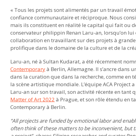
« Tous les projets sont alimentés par un travail émo
confiance communautaire et réciproque. Nous consi
mais ils constituent en réalité le capital qui fait ou 
conservateur philippin Renan Laru-an, lorsqu’on lu
collaboration en travaillant sur des projets à grande 
prolifique dans le domaine de la culture et de la cré
Laru-an, né à Sultan Kudarat, a été récemment nomm
Contemporary
à Berlin, Allemagne. Il s’ancre dans 
dans la curation que dans la recherche, comme en 
la scène artistique mondiale. L’équipe ACA Project a 
Laru-an sur son travail, son activité récente en tant
Matter of Art 2022
à Prague, et son rôle étendu en t
Contemporary à Berlin.
“All projects are funded by emotional labor and ena
often think of these matters to be inconvenient, but t
a project”, shares Filipino researcher and curator R