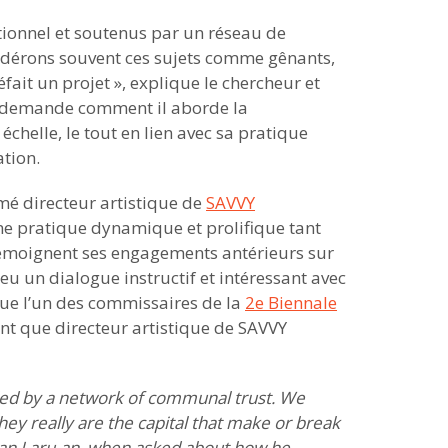
tionnel et soutenus par un réseau de
dérons souvent ces sujets comme gênants,
défait un projet », explique le chercheur et
i demande comment il aborde la
échelle, le tout en lien avec sa pratique
ation.
é directeur artistique de
SAVVY
une pratique dynamique et prolifique tant
témoignent ses engagements antérieurs sur
eu un dialogue instructif et intéressant avec
 que l’un des commissaires de la
2e Biennale
ant que directeur artistique de SAVVY
bled by a network of communal trust. We
hey really are the capital that make or break
enan Laru-an, when asked about how he