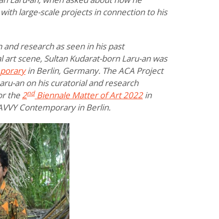
th large-scale projects in connection to his
n and research as seen in his past
 art scene, Sultan Kudarat-born Laru-an was
porary
in Berlin, Germany. The ACA Project
aru-an on his curatorial and research
nd
or the
2
Biennale Matter of Art 2022
in
 SAVVY Contemporary in Berlin.