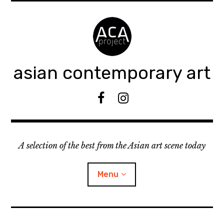
Accéder
au
contenu
principal
asian contemporary art
F
I
B
n
s
t
A selection of the best from the Asian art scene today
a
g
r
Menu
a
m
ouvrir
KEEP AN EYE ON
le