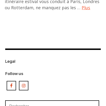
itinéraire estival vous conduit à Paris, Londres
ou Rotterdam, ne manquez pas les …
Plus
ACA
project
,
do
ho
suh
,
Legal
Europe
,
Follow us
exhibitions
,
expositions
,
Rechercher :
haegue