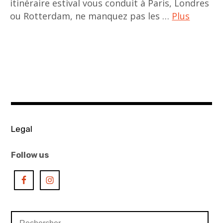
itinéraire estival vous conduit à Paris, Londres
ou Rotterdam, ne manquez pas les …
Plus
ACA
project
,
do
ho
suh
,
Legal
Europe
,
Follow us
exhibitions
,
expositions
,
Rechercher :
haegue