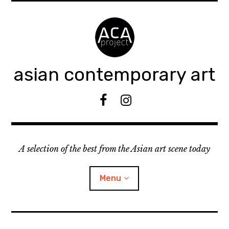
Accéder
au
contenu
principal
asian contemporary art
F
I
B
n
s
t
A selection of the best from the Asian art scene today
a
g
r
Menu
a
m
ouvrir
KEEP AN EYE ON
le