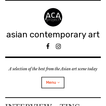
Accéder
au
contenu
principal
asian contemporary art
F
I
B
n
s
t
A selection of the best from the Asian art scene today
a
g
r
Menu
a
m
ouvrir
KEEP AN EYE ON
le