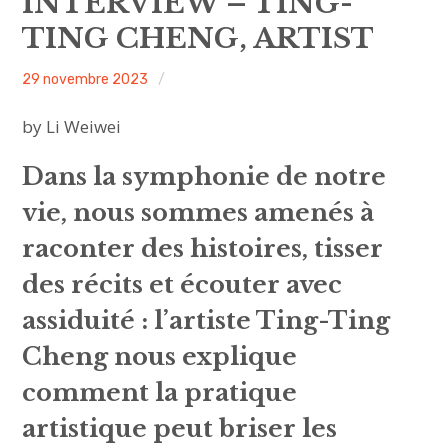
INTERVIEW – TING-
sous-
menu
TING CHENG, ARTIST
HAVE YOU MET
ACA
29 novembre 2023
Non
MEET US
project
classé
by Li Weiwei
ouvrir
ABOUT US
le
sous-
menu
Dans la symphonie de notre
JOIN & SUPPORT
vie, nous sommes amenés à
NEWSLETTER
raconter des histoires, tisser
des récits et écouter avec
assiduité : l’artiste Ting-Ting
Cheng nous explique
comment la pratique
artistique peut briser les