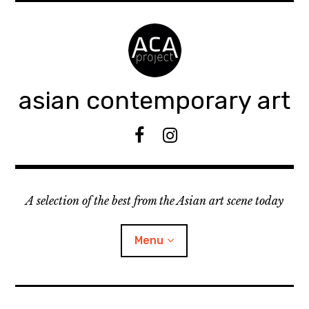
Accéder
au
contenu
principal
asian contemporary art
F
I
B
n
s
t
A selection of the best from the Asian art scene today
a
g
r
Menu
a
m
ouvrir
KEEP AN EYE ON
le